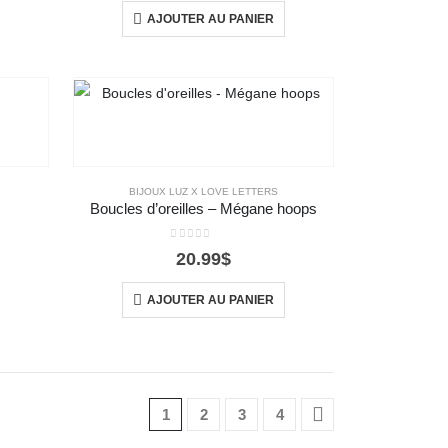
AJOUTER AU PANIER
BIJOUX LUZ X LOVE LETTERS
Boucles d’oreilles – Mégane hoops
0
out of 5
20.99
$
AJOUTER AU PANIER
1
2
3
4