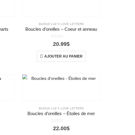
BIJOUX LUZ X LOVE LETTERS
earts
Boucles d’oreilles – Coeur et anneau
0
out of 5
20.99
$
AJOUTER AU PANIER
BIJOUX LUZ X LOVE LETTERS
a
Boucles d’oreilles – Étoiles de mer
0
out of 5
22.00
$