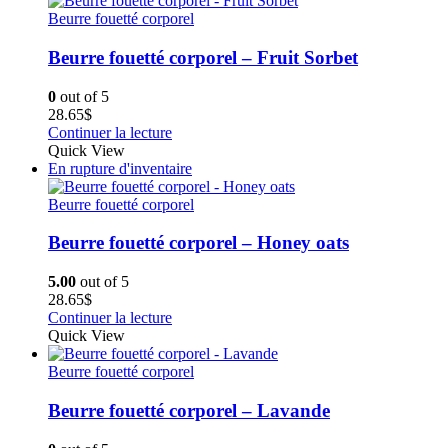
du
Beurre fouetté corporel
produit
Beurre fouetté corporel – Fruit Sorbet
0
out of 5
28.65
$
Continuer la lecture
Quick View
En rupture d'inventaire
Beurre fouetté corporel
Beurre fouetté corporel – Honey oats
5.00
out of 5
28.65
$
Continuer la lecture
Quick View
Beurre fouetté corporel
Beurre fouetté corporel – Lavande