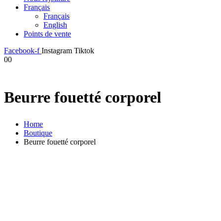
Français
Français
English
Points de vente
Facebook-f
Instagram
Tiktok
0
0
Beurre fouetté corporel
Home
Boutique
Beurre fouetté corporel