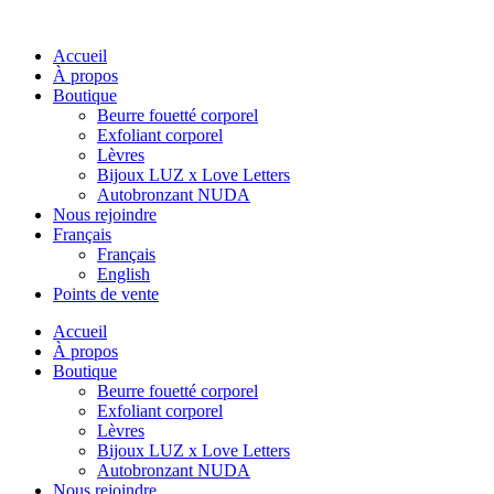
Accueil
À propos
Boutique
Beurre fouetté corporel
Exfoliant corporel
Lèvres
Bijoux LUZ x Love Letters
Autobronzant NUDA
Nous rejoindre
Français
Français
English
Points de vente
Accueil
À propos
Boutique
Beurre fouetté corporel
Exfoliant corporel
Lèvres
Bijoux LUZ x Love Letters
Autobronzant NUDA
Nous rejoindre