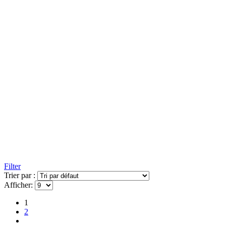
Filter
Trier par :
Afficher:
1
2