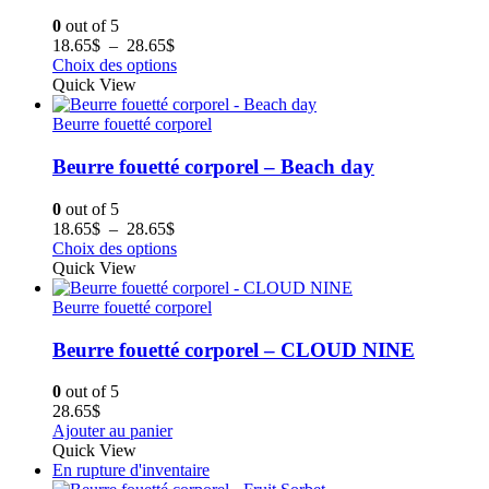
0
out of 5
Plage
18.65
$
–
28.65
$
de
Ce
Choix des options
prix :
produit
Quick View
18.65$
a
à
plusieurs
Beurre fouetté corporel
28.65$
variations.
Les
Beurre fouetté corporel – Beach day
options
peuvent
0
out of 5
être
Plage
18.65
$
–
28.65
$
choisies
de
Ce
Choix des options
sur
prix :
produit
Quick View
la
18.65$
a
page
à
plusieurs
Beurre fouetté corporel
du
28.65$
variations.
produit
Les
Beurre fouetté corporel – CLOUD NINE
options
peuvent
0
out of 5
être
28.65
$
choisies
Ajouter au panier
sur
Quick View
la
En rupture d'inventaire
page