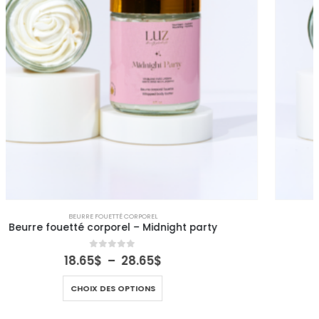
EN RUPTURE
D'INVENTAIRE
BEURRE FOUETTÉ CORPOREL
Beurre fouetté corporel – Barba à papa
0
out of 5
18.65
$
–
28.65
$
CHOIX DES OPTIONS