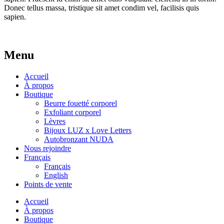
Donec tellus massa, tristique sit amet condim vel, facilisis quis
sapien.
Menu
Accueil
À propos
Boutique
Beurre fouetté corporel
Exfoliant corporel
Lèvres
Bijoux LUZ x Love Letters
Autobronzant NUDA
Nous rejoindre
Français
Français
English
Points de vente
Accueil
À propos
Boutique