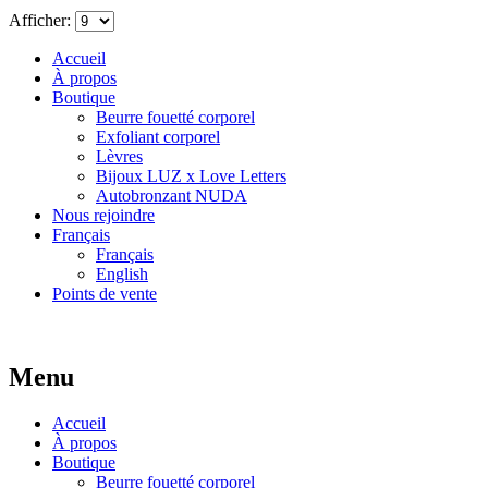
Afficher:
Accueil
À propos
Boutique
Beurre fouetté corporel
Exfoliant corporel
Lèvres
Bijoux LUZ x Love Letters
Autobronzant NUDA
Nous rejoindre
Français
Français
English
Points de vente
Menu
Accueil
À propos
Boutique
Beurre fouetté corporel