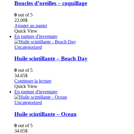
Boucles d’oreilles – coquillage
0
out of 5
22.00
$
Ajouter au panier
Quick View
En rupture d'inventaire
Uncategorized
Huile scintillante – Beach Day
0
out of 5
34.65
$
Continuer la lecture
Quick View
En rupture d'inventaire
Uncategorized
Huile scintillante – Ocean
0
out of 5
34.65
$