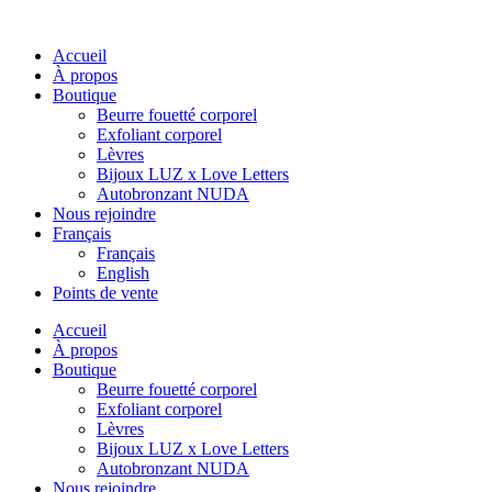
Accueil
À propos
Boutique
Beurre fouetté corporel
Exfoliant corporel
Lèvres
Bijoux LUZ x Love Letters
Autobronzant NUDA
Nous rejoindre
Français
Français
English
Points de vente
Accueil
À propos
Boutique
Beurre fouetté corporel
Exfoliant corporel
Lèvres
Bijoux LUZ x Love Letters
Autobronzant NUDA
Nous rejoindre