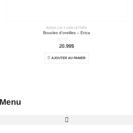
BIJOUX LUZ X LOVE LETTERS
Boucles d’oreilles – Erica
0
out of 5
20.99
$
AJOUTER AU PANIER
Menu