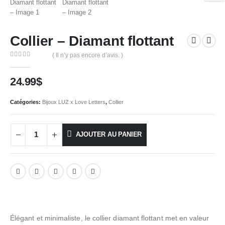
Collier – Diamant flottant
( Il n’y pas encore d’avis. )
0
out of 5
24.99
$
Catégories:
Bijoux LUZ x Love Letters
,
Collier
AJOUTER AU PANIER
Élégant et minimaliste, le collier diamant flottant met en valeur