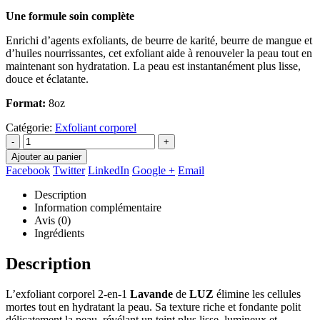
Une formule soin complète
Enrichi d’agents exfoliants, de beurre de karité, beurre de mangue et
d’huiles nourrissantes, cet exfoliant aide à renouveler la peau tout en
maintenant son hydratation. La peau est instantanément plus lisse,
douce et éclatante.
Format:
8oz
Catégorie:
Exfoliant corporel
-
+
Ajouter au panier
Facebook
Twitter
LinkedIn
Google +
Email
Description
Information complémentaire
Avis (0)
Ingrédients
Description
L’exfoliant corporel 2-en-1
Lavande
de
LUZ
élimine les cellules
mortes tout en hydratant la peau. Sa texture riche et fondante polit
délicatement la peau, révélant un teint plus lisse, lumineux et