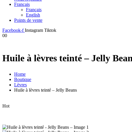
Français
Français
English
Points de vente
Facebook-f
Instagram
Tiktok
0
0
Huile à lèvres teinté – Jelly Bea
Home
Boutique
Lèvres
Huile à lèvres teinté – Jelly Beans
Hot