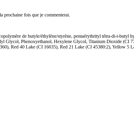
 la prochaine fois que je commenterai.
olymère de butyle/éthylène/styrène, pentaérythrityl tétra-di-t-butyl h
lyl Glycol, Phenoxyethanol, Hexylene Glycol, Titanium Dioxide (CI 7
360), Red 40 Lake (CI 16035), Red 21 Lake (CI 45380:2), Yellow 5 L