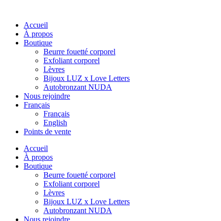
Accueil
À propos
Boutique
Beurre fouetté corporel
Exfoliant corporel
Lèvres
Bijoux LUZ x Love Letters
Autobronzant NUDA
Nous rejoindre
Français
Français
English
Points de vente
Accueil
À propos
Boutique
Beurre fouetté corporel
Exfoliant corporel
Lèvres
Bijoux LUZ x Love Letters
Autobronzant NUDA
Nous rejoindre