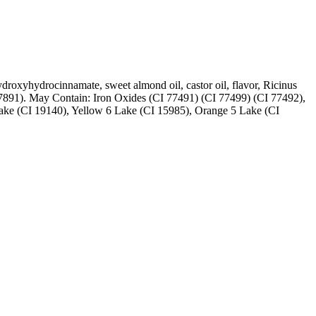
ydroxyhydrocinnamate, sweet almond oil, castor oil, flavor, Ricinus
7891). May Contain: Iron Oxides (CI 77491) (CI 77499) (CI 77492),
ake (CI 19140), Yellow 6 Lake (CI 15985), Orange 5 Lake (CI