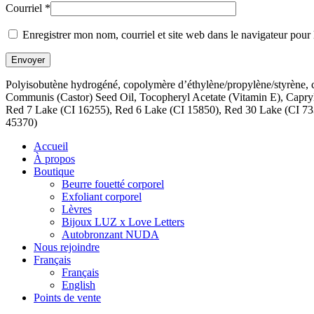
Courriel
*
Enregistrer mon nom, courriel et site web dans le navigateur pour
Polyisobutène hydrogéné, copolymère d’éthylène/propylène/styrène, cop
Communis (Castor) Seed Oil, Tocopheryl Acetate (Vitamin E), Capry
Red 7 Lake (CI 16255), Red 6 Lake (CI 15850), Red 30 Lake (CI 73
45370)
Accueil
À propos
Boutique
Beurre fouetté corporel
Exfoliant corporel
Lèvres
Bijoux LUZ x Love Letters
Autobronzant NUDA
Nous rejoindre
Français
Français
English
Points de vente