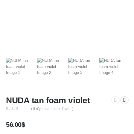
NUDA tan foam violet
( Il n’y pas encore d’avis. )
0
out of 5
56.00
$