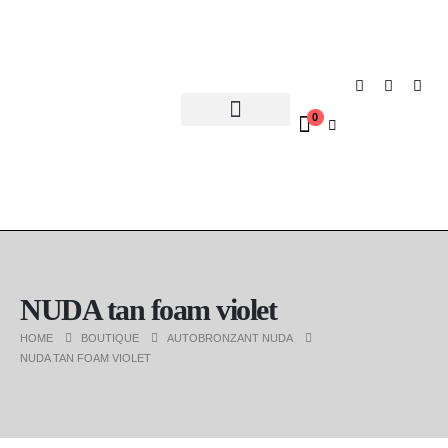
0
Nous rejoindre
Points de vente
NUDA tan foam violet
HOME
BOUTIQUE
AUTOBRONZANT NUDA
NUDA TAN FOAM VIOLET