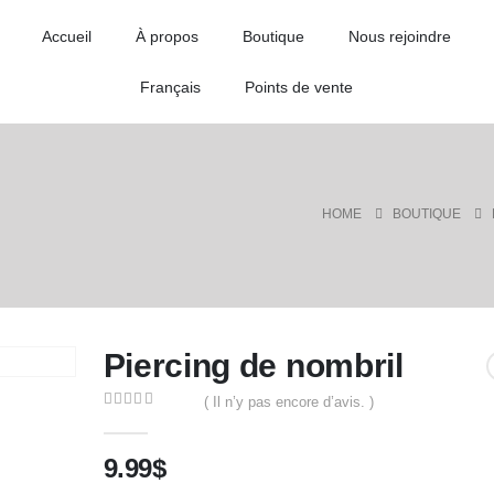
Accueil
À propos
Boutique
Nous rejoindre
Français
Points de vente
HOME
BOUTIQUE
Piercing de nombril
( Il n’y pas encore d’avis. )
0
out of 5
9.99
$