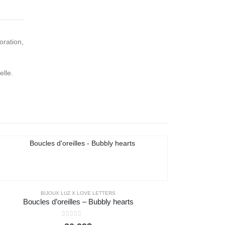
oration,
elle.
BIJOUX LUZ X LOVE LETTERS
Boucles d’oreilles – Bubbly hearts
0
out of 5