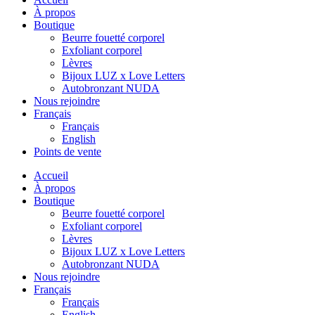
À propos
Boutique
Beurre fouetté corporel
Exfoliant corporel
Lèvres
Bijoux LUZ x Love Letters
Autobronzant NUDA
Nous rejoindre
Français
Français
English
Points de vente
Accueil
À propos
Boutique
Beurre fouetté corporel
Exfoliant corporel
Lèvres
Bijoux LUZ x Love Letters
Autobronzant NUDA
Nous rejoindre
Français
Français
English