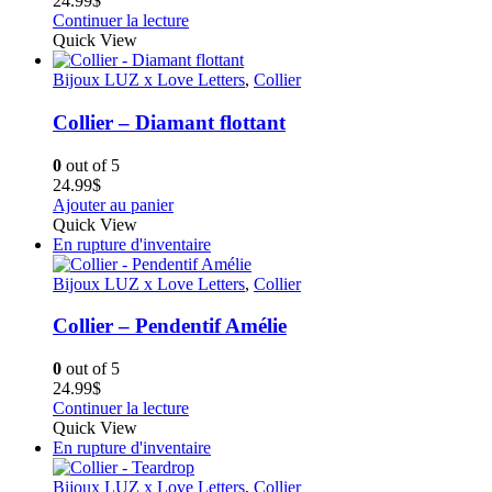
24.99
$
Continuer la lecture
Quick View
Bijoux LUZ x Love Letters
,
Collier
Collier – Diamant flottant
0
out of 5
24.99
$
Ajouter au panier
Quick View
En rupture d'inventaire
Bijoux LUZ x Love Letters
,
Collier
Collier – Pendentif Amélie
0
out of 5
24.99
$
Continuer la lecture
Quick View
En rupture d'inventaire
Bijoux LUZ x Love Letters
,
Collier