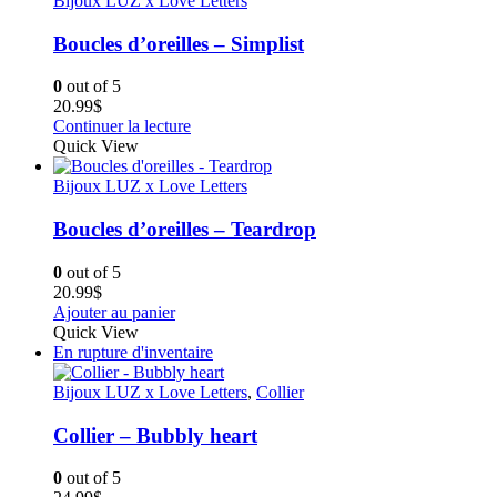
Bijoux LUZ x Love Letters
Boucles d’oreilles – Simplist
0
out of 5
20.99
$
Continuer la lecture
Quick View
Bijoux LUZ x Love Letters
Boucles d’oreilles – Teardrop
0
out of 5
20.99
$
Ajouter au panier
Quick View
En rupture d'inventaire
Bijoux LUZ x Love Letters
,
Collier
Collier – Bubbly heart
0
out of 5