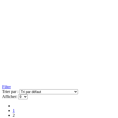
Filter
Trier par :
Afficher:
1
2