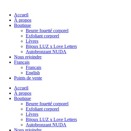
Accueil
À propos
Boutique
Beurre fouetté corporel
Exfoliant corporel
Lèvres
Bijoux LUZ x Love Letters
Autobronzant NUDA
Nous rejoindre
Français
Français
English
Points de vente
Accueil
À propos
Boutique
Beurre fouetté corporel
Exfoliant corporel
Lèvres
Bijoux LUZ x Love Letters
Autobronzant NUDA
Nous rejoindre