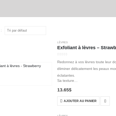
 :
LÈVRES
Exfoliant à lèvres – Strawb
0
out of 5
Redonnez à vos lèvres toute leur do
éliminer délicatement les peaux mort
éclatantes.
Sa texture…
13.65
$
AJOUTER AU PANIER
LÈVRES