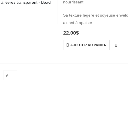
nourrissant.
Sa texture légère et soyeuse envelop
aidant à apaiser…
22.00
$
AJOUTER AU PANIER
Menu
Accueil
À propos
Boutique
Nous rejoindr