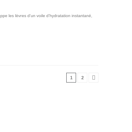
pe les lèvres d’un voile d’hydratation instantané,
1
2
e
Français
Points de vente