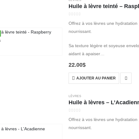
Huile à lèvre teinté – Ra
0
out of 5
Offrez à vos lèvres une hydratation
nourrissant.
Sa texture légère et soyeuse envelop
aidant à apaiser…
22.00
$
AJOUTER AU PANIER
LÈVRES
Huile à lèvres – L’Acadien
0
out of 5
Offrez à vos lèvres une hydratation
nourrissant.