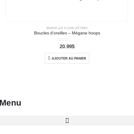
BIJOUX LUZ X LOVE LETTERS
Boucles d’oreilles – Mégane hoops
0
out of 5
20.99
$
AJOUTER AU PANIER
Menu